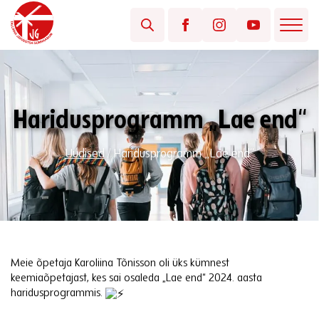
Haridusprogramm „Lae end“
Uudised
/
Haridusprogramm „Lae end“
Meie õpetaja Karoliina Tõnisson oli üks kümnest
keemiaõpetajast, kes sai osaleda „Lae end“ 2024. aasta
haridusprogrammis.