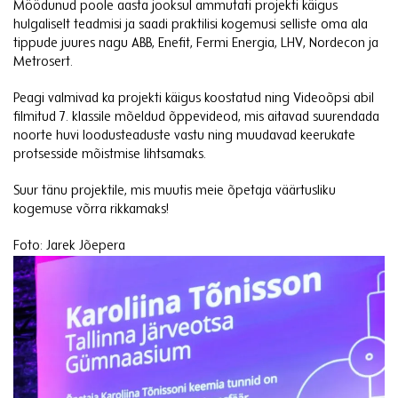
Möödunud poole aasta jooksul ammutati projekti käigus
hulgaliselt teadmisi ja saadi praktilisi kogemusi selliste oma ala
tippude juures nagu ABB, Enefit, Fermi Energia, LHV, Nordecon ja
Metrosert.
Peagi valmivad ka projekti käigus koostatud ning Videoõpsi abil
filmitud 7. klassile mõeldud õppevideod, mis aitavad suurendada
noorte huvi loodusteaduste vastu
ning muudavad keerukate
protsesside mõistmise lihtsamaks.
Suur tänu projektile, mis muutis meie õpetaja väärtusliku
kogemuse võrra rikkamaks!
Foto: Jarek Jõepera