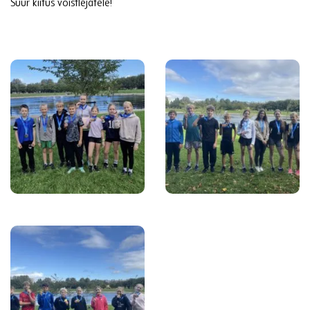
Suur kiitus võistlejatele!