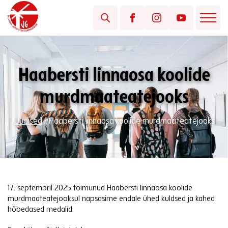
Haabersti linnaosa koolide
murdmaateatejooks
Uudised
/
Haabersti linnaosa koolide murdmaateatejooks
17. septembril 2025 toimunud Haabersti linnaosa koolide
murdmaateatejooksul napsasime endale ühed kuldsed ja kahed
hõbedased medalid.