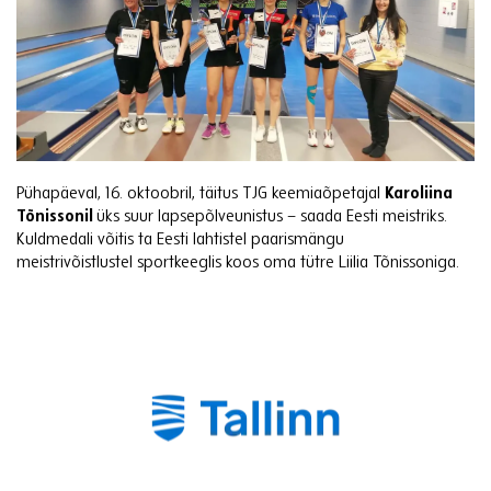
Pühapäeval, 16. oktoobril, täitus TJG keemiaõpetajal
Karoliina
Tõnissonil
üks suur lapsepõlveunistus – saada Eesti meistriks.
Kuldmedali võitis ta Eesti lahtistel paarismängu
meistrivõistlustel sportkeeglis koos oma tütre Liilia Tõnissoniga.