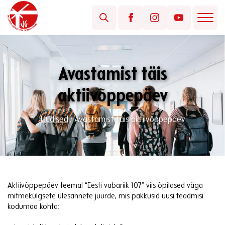
Avastamist täis
aktiivõppepäev
Uudised
/
Avastamist täis aktiivõppepäev
Aktiivõppepäev teemal “Eesti vabariik 107” viis õpilased väga
mitmekülgsete ülesannete juurde, mis pakkusid uusi teadmisi
kodumaa kohta: