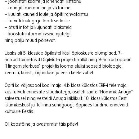
– joonistati kaarte ja lahendati ristsõnu
– mängiti memoriine ja viktoriine
– kuulati kauneid laule ja õpiti rahvatantsu
– tutvuti luulega ja loodi seda ise
– otsiti infot ja kujundati plakateid
– koostati informatiivseid ajatelgi
ning palju muud põnevat.
Lisaks oli 5. klasside õpilastel käsil õpioskuste olümpiaad, 7-
ndikud toimetasid DigiMat-i projekti kallal ning 9-ndikud õppisid
“Hingamistarkuse” projektis looma elulisi seoseid bioloogia,
keemia, kunsti, kirjanduse ja eesti keele vahel.
Õpiti ka väljaspool koolimaja. 4.b klass külastas ERR-i telemaja,
kus tutvuti erinevate stuudiotega, osaleti saate “Hommik Anuga”
salvestusel ning vesteldi Anuga isiklikult. 10. klass külastas Eesti
islamikeskust ja Tallinna sünagoogi, õppides tundma erinevaid
kultuure Eestis.
Oli koostöine ja avastamist täis päev!