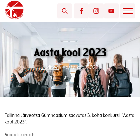
Aasta kool 2023
Uudised
/
Aasta kool 2023
Tallinna Järveotsa Gümnaasium saavutas 3. koha konkursil “Aasta
kool 2023”.
Vaata lisainfot: