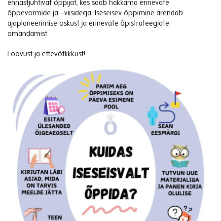
ennastjuhtivat õppijat, kes saab hakkama erinevate
õppevormide ja –viisidega. Iseseisev õppimine arendab
ajaplaneerimise oskust ja erinevate õpistrateegiate
omandamist.
Loovust ja ettevõtlikkust!