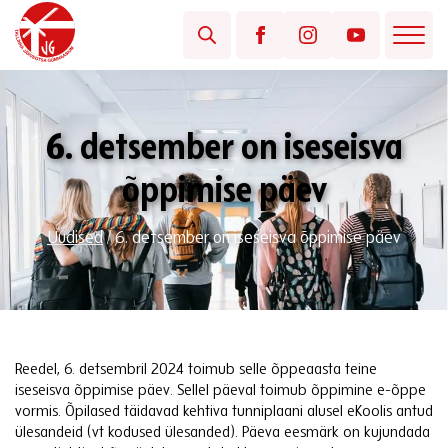
6. detsember on iseseisva
õppimise päev
Uudised
/
6. detsember on iseseisva õppimise päev
Reedel, 6. detsembril 2024 toimub selle õppeaasta teine
iseseisva õppimise päev. Sellel päeval toimub õppimine e-õppe
vormis. Õpilased täidavad kehtiva tunniplaani alusel eKoolis antud
ülesandeid (vt kodused ülesanded). Päeva eesmärk on kujundada