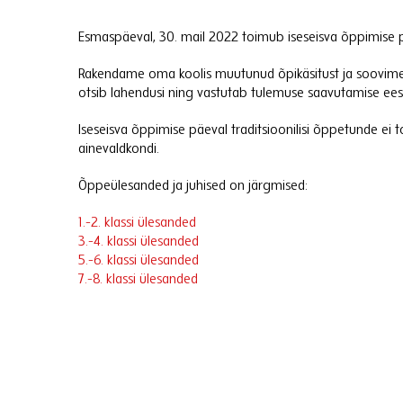
Esmaspäeval, 30. mail 2022 toimub iseseisva õppimise päe
Rakendame oma koolis muutunud õpikäsitust ja soovime 
otsib lahendusi ning vastutab tulemuse saavutamise ees
Iseseisva õppimise päeval traditsioonilisi õppetunde ei
ainevaldkondi.
Õppeülesanded ja juhised on järgmised:
1.-2. klassi ülesanded
3.-4. klassi ülesanded
5.-6. klassi ülesanded
7.-8. klassi ülesanded