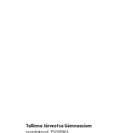
Tallinna Järveotsa Gümnaasium
registrikood: 75018963