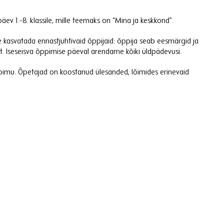
v 1.-8. klassile, mille teemaks on “Mina ja keskkond”.
kasvatada ennastjuhtivaid õppijaid: õppija seab eesmärgid ja
t. Iseseisva õppimise päeval arendame kõiki üldpädevusi.
 toimu. Õpetajad on koostanud ülesanded, lõimides erinevaid