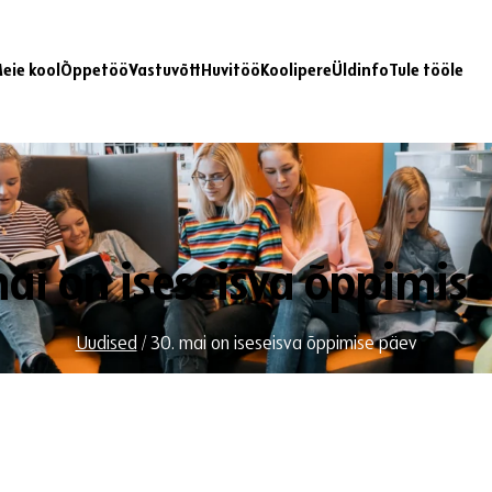
eie kool
Õppetöö
Vastuvõtt
Huvitöö
Koolipere
Üldinfo
Tule tööle
ai on iseseisva õppimis
Uudised
/
30. mai on iseseisva õppimise päev