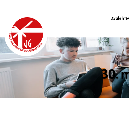
Avaleht
M
30. m