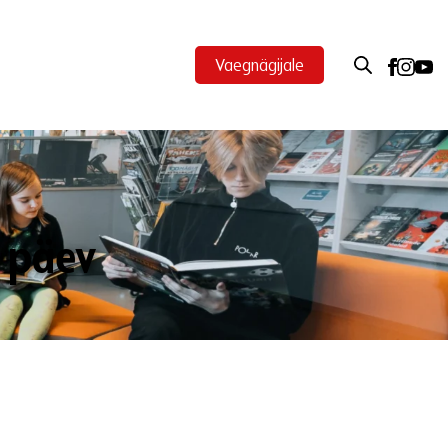
Vaegnägijale
e päev