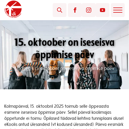
15. oktoober on iseseisva
õppimise päev
Uudised
/
15. oktoober on iseseisva õppimise päev
Kolmapäeval, 15. oktoobril 2025 toimub selle õppeaasta
esimene iseseisva õppimise päev. Sellel päeval koolimajas
õppetunde ei toimu. Õpilased täidavad kehtiva tunniplaani alusel
eKoolis antud ülesandeid (vt kodused ülesanded). Päeva eesmärk