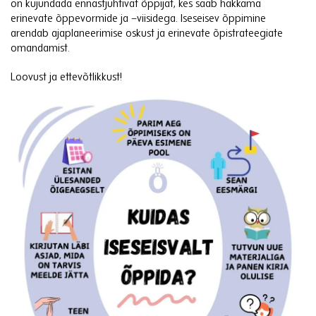
on kujundada ennastjuhtivat õppijat, kes saab hakkama
erinevate õppevormide ja –viisidega. Iseseisev õppimine
arendab ajaplaneerimise oskust ja erinevate õpistrateegiate
omandamist.
Loovust ja ettevõtlikkust!